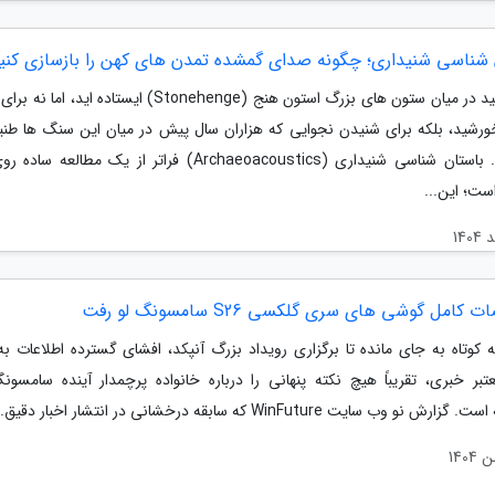
 شناسی شنیداری؛ چگونه صدای گمشده تمدن های کهن را بازسازی کنی
تصور کنید در میان ستون های بزرگ استون هنج (Stonehenge) ایستاده اید،
رشید، بلکه برای شنیدن نجوایی که هزاران سال پیش در میان این سنگ ها طنین
می شد. باستان شناسی شنیداری (Archaeoacoustics) فراتر از یک مطالعه
ست؛ این...
امل گوشی های سری گلکسی S26 سامسونگ لو رفت
ه کوتاه به جای مانده تا برگزاری رویداد بزرگ آنپکد، افشای گسترده اطلاعات به
عتبر خبری، تقریباً هیچ نکته پنهانی را درباره خانواده پرچمدار آینده سامسون
 نو وب سایت WinFuture که سابقه درخشانی در انتشار اخبار دقیق...