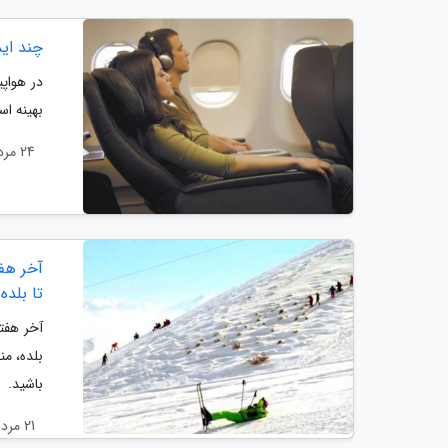
چند اید
در هواپ
بهینه اس
24 مرداد 1404
آخر هفت
تا بلده
آخر هفته
بلده، من
باشید.
21 مرداد 1404