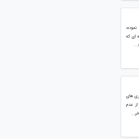
نموده،
ه ای که
..
ری های
ز عدم
ر...