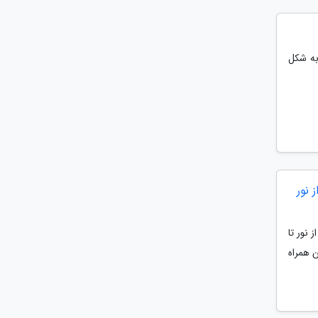
به شکل
 نور
 نور تا
ن همراه