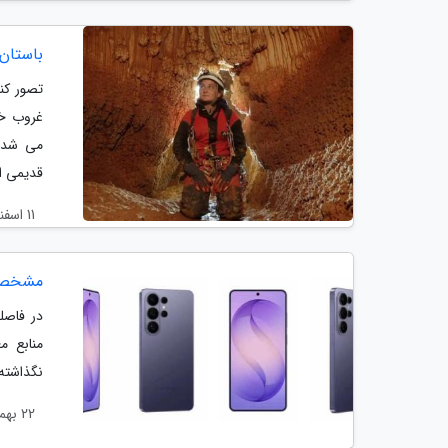
باستان
غروب خو
قدیمی ا
11 اسفند 1404
مشخصات ک
در فاصل
منابع م
نگذاشته است. گزارش
22 بهمن 1404