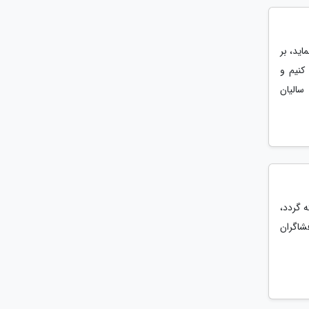
ید، بر
کنیم و
سالیان
وتورولا ریزر 60 اولترا شناخته گردد،
شاگران