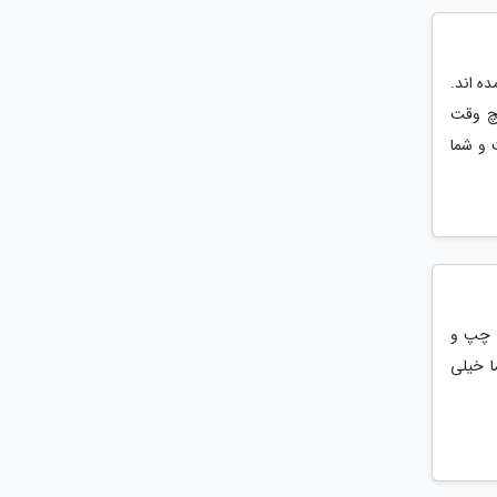
ه اند.
یچ وقت
 و شما
ه چپ و
ا خیلی