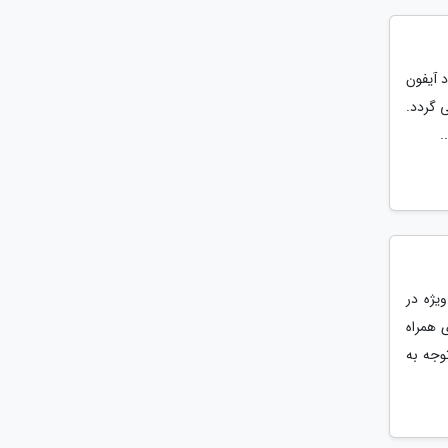
 آیفون
 گردد.
.
یژه در
 همراه
وجه به