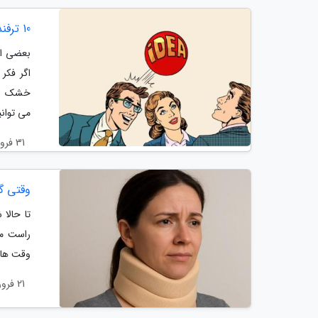
10 ترفند روانشناسی برای افزایش خلاقیت
بعضی افر
اگر فکر
خشک نمی
می توانی
31 فروردین 1404
وقتی گ
تا حالا
راست می
وقت ها 
21 فروردین 1404