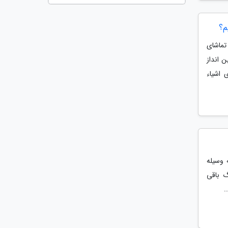
م؟
 اما نه برای تماشای
 انداز
 ساده روی اشیاء
 وسیله
گ باقی