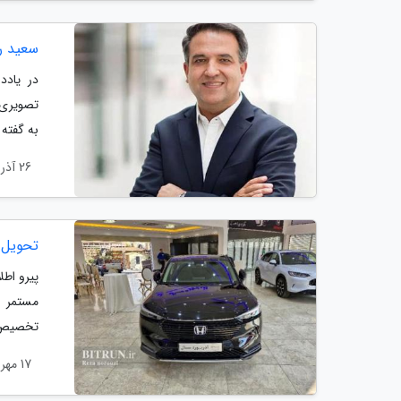
سعید ر
در یادد
تصویری ک
به گفته
26 آذر 1404
تحویل آ
پیرو اط
مستمر ش
تخصیص به
17 مهر 1404