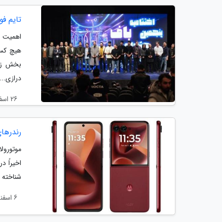
تایم فو
اهمیت با
هیچ کس 
بخش زیا
درازی...
26 اسفند 1403
رندرهای موتورولا ریزر 
اخیراً 
شناخته شده، حالا
6 اسفند 1403