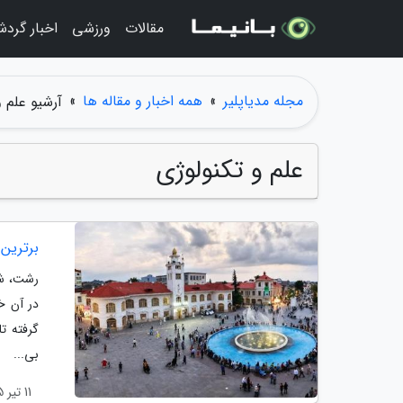
مقالات
ورزشی
اخبار گرد
مجله مدیاپلیر
»
همه اخبار و مقاله ها
»
آرشیو علم و
علم و تکنولوژی
برترین جاه
رشت، شه
در آن خ
گرفته ت
بی...
11 تیر 1405