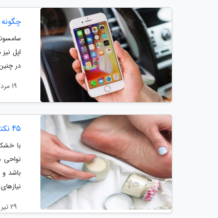
چگونه 
سامسونگ
اپل نیز 
در چنین
19 مرداد 1404
45 نکته راهنمای خرید برترین کرم ترک پا برای تاثیر فوری
با خشکی
نواحی د
باشد و 
نیازهای..
29 تیر 1404