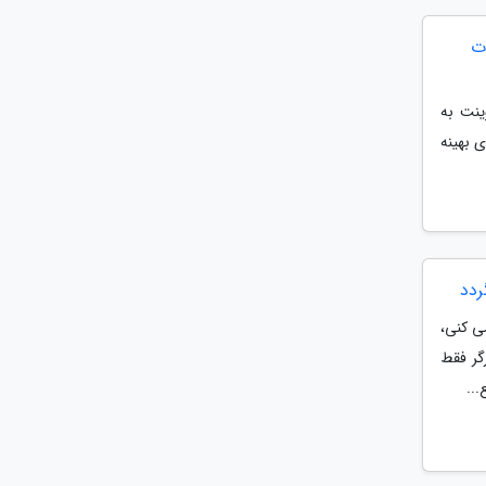
یران2. یخچال و فریزر دوقلو 40 فوت
ینت به
 بهینه
ی کنی،
ن مرورگر فقط
..