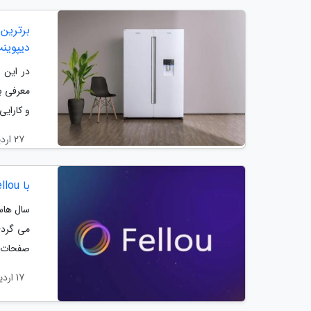
دیپوینت 
در این م
معرفی بر
و کارایی
27 اردیبهشت 1404
با Fellou آشنا شوید: مرورگری با هوش مصنوعی که خودش دست به کار می گردد
سال هاس
صفحات و
17 اردیبهشت 1404