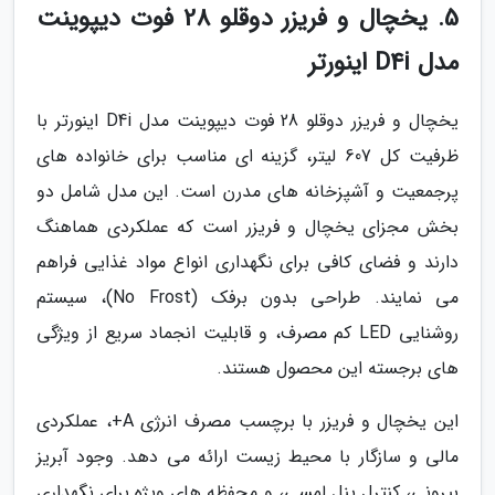
5. یخچال و فریزر دوقلو 28 فوت دیپوینت
مدل D4i اینورتر
یخچال و فریزر دوقلو 28 فوت دیپوینت مدل D4i اینورتر با
ظرفیت کل 607 لیتر، گزینه ای مناسب برای خانواده های
پرجمعیت و آشپزخانه های مدرن است. این مدل شامل دو
بخش مجزای یخچال و فریزر است که عملکردی هماهنگ
دارند و فضای کافی برای نگهداری انواع مواد غذایی فراهم
می نمایند. طراحی بدون برفک (No Frost)، سیستم
روشنایی LED کم مصرف، و قابلیت انجماد سریع از ویژگی
های برجسته این محصول هستند.
این یخچال و فریزر با برچسب مصرف انرژی A+، عملکردی
مالی و سازگار با محیط زیست ارائه می دهد. وجود آبریز
بیرونی، کنترل پنل لمسی، و محفظه های ویژه برای نگهداری