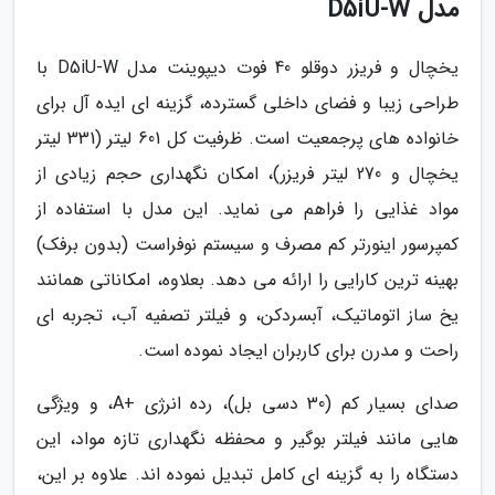
مدل D5iU-W
یخچال و فریزر دوقلو 40 فوت دیپوینت مدل D5iU-W با
طراحی زیبا و فضای داخلی گسترده، گزینه ای ایده آل برای
خانواده های پرجمعیت است. ظرفیت کل 601 لیتر (331 لیتر
یخچال و 270 لیتر فریزر)، امکان نگهداری حجم زیادی از
مواد غذایی را فراهم می نماید. این مدل با استفاده از
کمپرسور اینورتر کم مصرف و سیستم نوفراست (بدون برفک)
بهینه ترین کارایی را ارائه می دهد. بعلاوه، امکاناتی همانند
یخ ساز اتوماتیک، آبسردکن، و فیلتر تصفیه آب، تجربه ای
راحت و مدرن برای کاربران ایجاد نموده است.
صدای بسیار کم (30 دسی بل)، رده انرژی +A، و ویژگی
هایی مانند فیلتر بوگیر و محفظه نگهداری تازه مواد، این
دستگاه را به گزینه ای کامل تبدیل نموده اند. علاوه بر این،