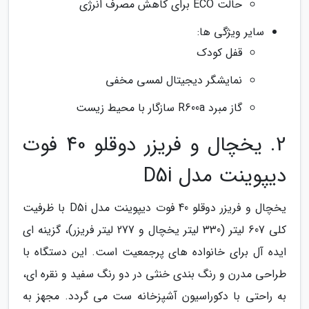
حالت ECO برای کاهش مصرف انرژی
سایر ویژگی ها:
قفل کودک
نمایشگر دیجیتال لمسی مخفی
گاز مبرد R600a سازگار با محیط زیست
2. یخچال و فریزر دوقلو 40 فوت
دیپوینت مدل D5i
یخچال و فریزر دوقلو 40 فوت دیپوینت مدل D5i با ظرفیت
کلی 607 لیتر (330 لیتر یخچال و 277 لیتر فریزر)، گزینه ای
ایده آل برای خانواده های پرجمعیت است. این دستگاه با
طراحی مدرن و رنگ بندی خنثی در دو رنگ سفید و نقره ای،
به راحتی با دکوراسیون آشپزخانه ست می گردد. مجهز به