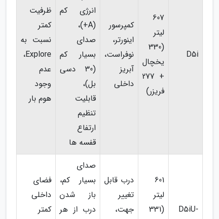
انرژی کم
ظرفیت
607
کمپرسور
(A+)،
کمتر
لیتر
اینورتر،
صدای
نسبت به
(330
D5i
نوفراست،
بسیار کم
Explore،
یخچال
آبریز
(30 دسی
عدم
+ 277
داخلی
بل)،
وجود
فریزر)
قابلیت
هوم بار
تنظیم
ارتفاع
قفسه ها
صدای
601
درب قابل
بسیار کم،
فضای
لیتر
تغییر
باز شدن
داخلی
D5iU-
(331
جهت،
درب از هر
کمتر