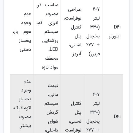
مناسب تر،
607
طراحی
مصرف
عدم
لیتر
نوفراست،
انرژی کم،
وجود
D4i
(330
کنترل
سیستم
هوم بار،
اینورتر
یخچال
پنل
روشنایی
یخساز
+ 277
لمسی،
LED،
دستی
فریزر)
آبریز
محفظه
مواد تازه
عدم
قیمت
وجود
607
مالی،
یخساز
لیتر
کنترل
سیستم
اتوماتیک،
(330
پنل
گردش
D4i
مصرف
یخچال
لمسی،
هوای
بیشتر
+ 277
نوفراست
داخلی،