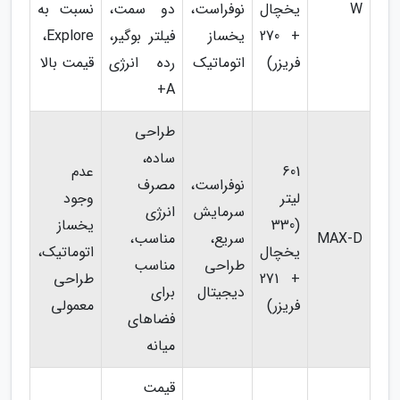
W
یخچال
نوفراست،
دو سمت،
نسبت به
+ 270
یخساز
فیلتر بوگیر،
Explore،
فریزر)
اتوماتیک
رده انرژی
قیمت بالا
A+
طراحی
ساده،
601
عدم
نوفراست،
مصرف
لیتر
وجود
سرمایش
انرژی
(330
یخساز
MAX-D
سریع،
مناسب،
یخچال
اتوماتیک،
طراحی
مناسب
+ 271
طراحی
دیجیتال
برای
فریزر)
معمولی
فضاهای
میانه
قیمت