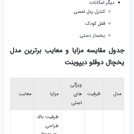
دیگر امکانات:
کنترل پنل لمسی
قفل کودک
یخساز دستی
جدول مقایسه مزایا و معایب برترین مدل
یخچال دوقلو دیپوینت
ویژگی
مدل
ظرفیت
های
مزایا
معایب
اصلی
ظرفیت بالا،
طراحی