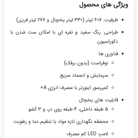
ویژگی های محصول
ظرفیت: 607 لیتر (330 لیتر یخچال و 277 لیتر فریزر)
طراحی: رنگ سفید و نقره ای با امکان ست شدن با
دکوراسیون
فناوری ها:
نوفراست (بدون برفک)
سرمایش و انجماد سریع
کمپرسور اینورتر با مصرف انرژی A+
قابلیت های یخچال:
5 طبقه داخلی، 4 طبقه روی در، و 3 کشو
محفظه نگهداری تازه مواد با تنظیم دما و رطوبت
لامپ LED کم مصرف