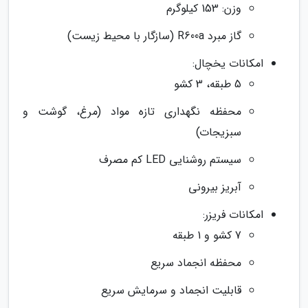
وزن: 153 کیلوگرم
گاز مبرد R600a (سازگار با محیط زیست)
امکانات یخچال:
5 طبقه، 3 کشو
محفظه نگهداری تازه مواد (مرغ، گوشت و
سبزیجات)
سیستم روشنایی LED کم مصرف
آبریز بیرونی
امکانات فریزر:
7 کشو و 1 طبقه
محفظه انجماد سریع
قابلیت انجماد و سرمایش سریع