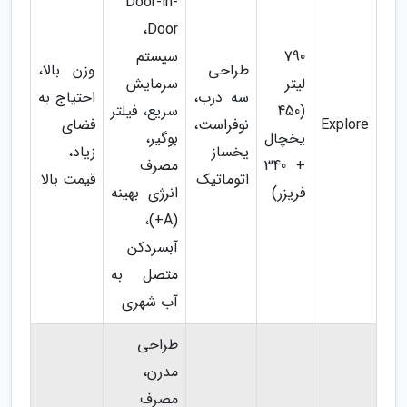
Door-in-
Door،
790
سیستم
طراحی
وزن بالا،
لیتر
سرمایش
سه درب،
احتیاج به
(450
سریع، فیلتر
Explore
نوفراست،
فضای
یخچال
بوگیر،
یخساز
زیاد،
+ 340
مصرف
اتوماتیک
قیمت بالا
فریزر)
انرژی بهینه
(A+)،
آبسردکن
متصل به
آب شهری
طراحی
مدرن،
مصرف