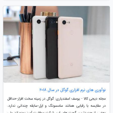
نوآوری های نرم افزاری گوگل در سال 2018
مجله دیجی کالا - یوسف اسفندیاری: گوگل در زمینه سخت افزار-حداقل
در مقایسه با رقبایی همانند سامسونگ و اپل-سابقه چندانی ندارد.
بعضی از جدیدترین گجت های این شرکت موفقیت آمیز بوده اند ولی