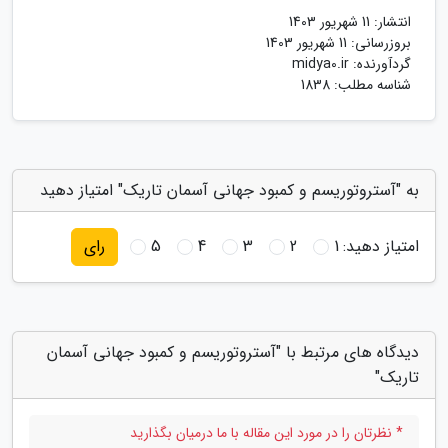
انتشار:
11 شهریور 1403
بروزرسانی:
11 شهریور 1403
گردآورنده:
midya0.ir
شناسه مطلب: 1838
به "آستروتوریسم و کمبود جهانی آسمان تاریک" امتیاز دهید
امتیاز دهید:
1
2
3
4
5
رای
دیدگاه های مرتبط با "آستروتوریسم و کمبود جهانی آسمان
تاریک"
* نظرتان را در مورد این مقاله با ما درمیان بگذارید