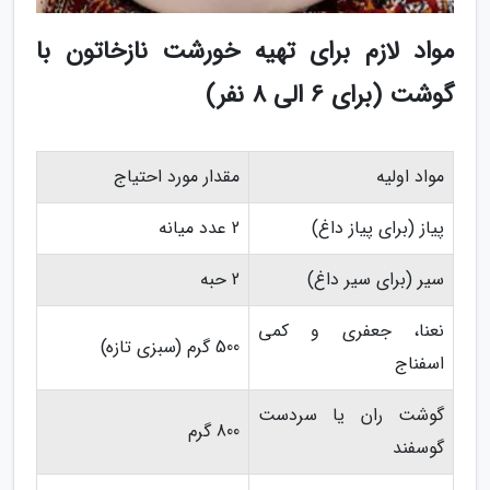
مواد لازم برای تهیه خورشت نازخاتون با
گوشت (برای 6 الی 8 نفر)
مواد اولیه
مقدار مورد احتیاج
پیاز (برای پیاز داغ)
2 عدد میانه
سیر (برای سیر داغ)
2 حبه
نعنا، جعفری و کمی
500 گرم (سبزی تازه)
اسفناج
گوشت ران یا سردست
800 گرم
گوسفند