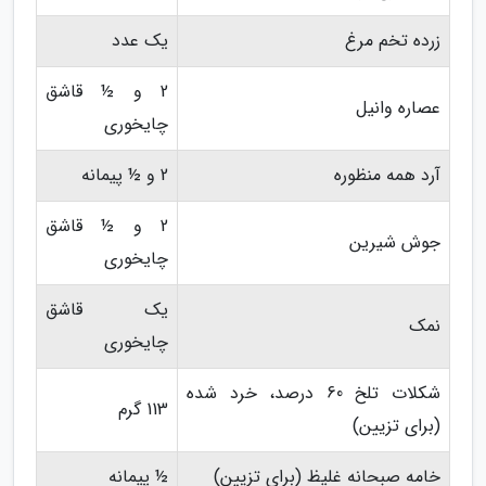
زرده تخم مرغ
یک عدد
2 و ½ قاشق
عصاره وانیل
چایخوری
آرد همه منظوره
2 و ½ پیمانه
2 و ½ قاشق
جوش شیرین
چایخوری
یک قاشق
نمک
چایخوری
شکلات تلخ 60 درصد، خرد شده
113 گرم
(برای تزیین)
خامه صبحانه غلیظ (برای تزیین)
½ پیمانه