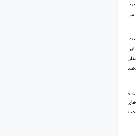
ند.
 می
ند.
این
تان
هند
 با
های
عجب