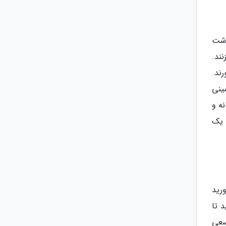
وشت
ند.
ند.
زمینی
ه و
ها با یک
رید
 تا
سعی