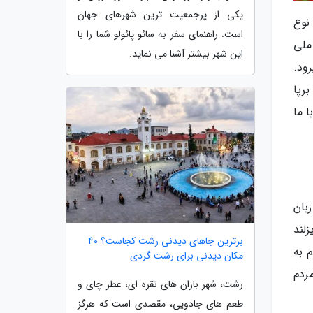
یکی از پرجمعیت ترین شهرهای جهان
 نوع
است. راهنمای سفر به سائو پائولو شما را با
ملی
این شهر بیشتر آشنا می نماید.
ود.
رپا
ا ما
ردم (90 درصد) به این زبان
 فریزلند
برترین جاهای دیدنی رشت کجاست؟ 40
م صحبت می گردد. 31 درصد مردم به
مکان دیدنی برای رشت گردی
عتقاد دارند؛ البته 40 درصد از مردم
رشت، شهر باران های نقره ای، عطر چای و
طعم های جادویی، مقصدی است که هرگز