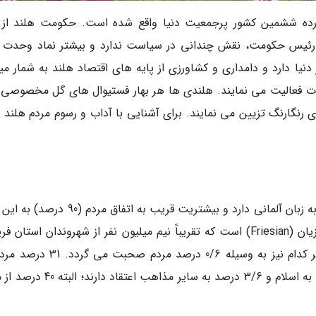
حدود 17 میلیون نفر، در رده ششمین کشور پرجمعیت دنیا واقع شده است. حکومت هلند از
 رئیس حکومت، نقش چندانی در سیاست ندارد و بیشتر نماد وحدت 
نیا دارد و دامداری و کشاورزی از پایه های اقتصاد هلند به شمار میر
ات فعالیت می نمایند. هلندی ها هر بهار فستیوال های گل مخصوصی ب
 رنگارنگ تزیین می نمایند. برای آشنایی با آداب و رسوم مردم هلند ب
زبان رسمی آن ها، هلندی است که شباهت زیادی به زبان آلمانی دارد و بیشتریت قریب به اتفاق م
صحبت می نمایند. زبان دوم مردم هلند، زبان فریزیان (Friesian) است که تقریباً نیم میلیون نفر از شهروندان استان
هلند به این زبان تبحر دارند. زبان ترک و عربی هر کدام نیز به وسیله 0/6 درصد مرد
مذهب کاتولیک، 21 درصد به پروتستان، 4/4 درصد به اسلام و 3/6 درصد به سایر مذاهب ا