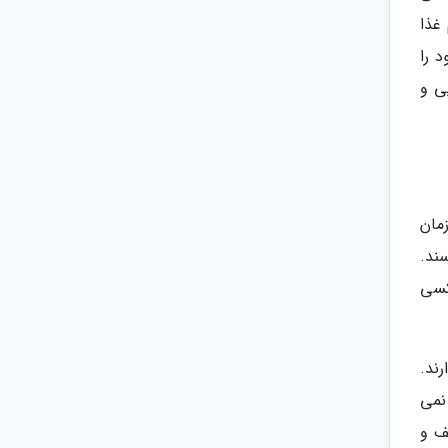
 غذا
 را
ی و
مان
 صورت یکدیگر را 3 بار می بوسند.
کسی
ند.
نمی
ف و