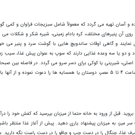
ده و آسان تهیه می گردد که معمولاً شامل سبزیجات فراوان و کمی گ
وی آن پنیرهای مختلف، کره بادام زمینی، شیره شکر و شکلات می زن
نمایند و گاهی اوقات ساندویچ هایی با گوشت سرد و پنیر می خور
اعت 6 عصر آغاز می گردد و دو یا سه وعده غذایی دارند که سوپ به عنوان پیش غذا، سیب 
اصلی، شیرینی یا کوکی برای دسر سرو می گردد. در فاصله بین صبحان
ناهار یعنی 10 تا 11 صبح، یا بین ناهار و شام در ساعت 4 تا 5 عصر، دوستان یا همسایه ها را دعوت نموده و از آن
ید. قبل از ورود به خانه حتما از میزبان بپرسید که کفش خود را درآو
ر میز، به میزبان پیشنهاد یاری دهید. پیش از آغاز غذا منتظر باشید
م صرف غذا، چنگال را در دست چپ و چاقو را در دست راست نگه دارید. 