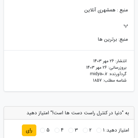
منبع : همشهری آنلاین
پ
منبع: برترین ها
انتشار:
26 مهر 1403
بروزرسانی:
26 مهر 1403
گردآورنده:
midya0.ir
شناسه مطلب: 1857
به "دنیا در کنترل راست دست ها است!" امتیاز دهید
امتیاز دهید:
1
2
3
4
5
رای