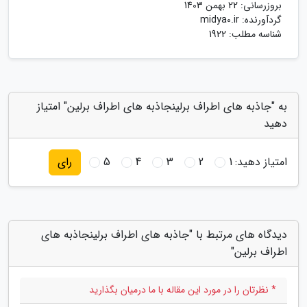
بروزرسانی:
22 بهمن 1403
گردآورنده:
midya0.ir
شناسه مطلب: 1922
به "جاذبه های اطراف برلینجاذبه های اطراف برلین" امتیاز
دهید
امتیاز دهید:
1
2
3
4
5
رای
دیدگاه های مرتبط با "جاذبه های اطراف برلینجاذبه های
اطراف برلین"
* نظرتان را در مورد این مقاله با ما درمیان بگذارید