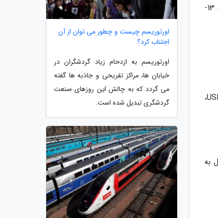
عقب این موتورسیکلت از نوع دیسکی مجهز به ABS هستند. مقدار تایر جلو 14-80/110 و سایز تایر عقب این موتورسیکلت 13-
اورتوریسم چیست و چطور می توان از آن
اجتناب کرد؟
اورتوریسم به ازدحام زیاد گردشگران در
خیابان ها، مراکز تفریحی و جاذبه ها گفته
می گردد که به چالش این روزهای صنعت
استارت الکتریکی، صفحه کیلومتر دیجیتال، طلق محافظ جلو، چراغ جلو و عقب LED، در زین برقی، در باک برقی، پورت USB،
گردشگری تبدیل شده است.
 به