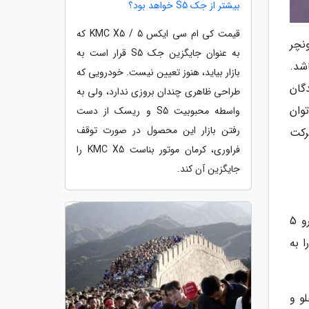
بیشتر از جک S5 خواهد بود؟
قیمت کی ام سی ایکس 5 / KMC X5 که
نچر
به عنوان جایگزین جک S5 قرار است به
شد.
بازار بیاید، هنوز تعیین نیست. خودرویی که
رگه فراوری کنندگان
طراحی ظاهری چندان بروزی ندارد، ولی به
وان
واسطه محبوبیت S5 و ریسک از دست
رفتن بازار این محصول در صورت توقف
رکت
فراوری، کرمان موتور بناست KMC X5 را
جایگزین آن کند.
QJ ATR 175 به یک پیشرانه 175 سی سی تک سیلندر چهار زمانه چهار سوپاپ SOHC آب خنک با سطح آلایندگی یورو 5
ز توان پیشرانه را به
لو و