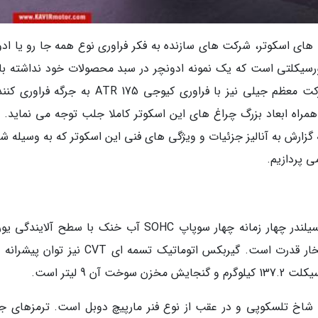
های اسکوتر، شرکت های سازنده به فکر فراوری نوع همه جا رو یا ادو
تورسیکلتی است که یک نمونه ادونچر در سبد محصولات خود نداشته با
شرکت کیوجی موتور چین از زیر مجموعه های شرکت معظم جیلی نیز با فراوری کیوجی ATR 175 به ج
همراه ابعاد بزرگ چراغ های این اسکوتر کاملا جلب توجه می نماید. ت
 گزارش به آنالیز جزئیات و ویژگی های فنی این اسکوتر که به وسیله ش
ی پردازیم.
مجهز است که قادر به فراوری حدود 13.5 اسب بخار قدرت است. گیربکس اتوماتیک تسمه ای CVT نی
9 لیتر است.
ATR  در جلو از نوع دو شاخ تلسکوپی و در عقب از نوع فنر مارپیچ دوبل است. ترمزهای ج