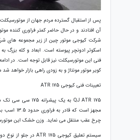
پس از استقبال گسترده مردم جهان از موتورسیکلت 
آن افتادند و در حال حاضر کمتر فراوری کننده مو
اسکوتر ادونچر پیوسته است. ابعاد و کله بزرگ به 
فنی این موتورسیکلت نیز قابل توجه است. در ادامه
کویر موتور مونتاژ و به زودی راهی بازار خواهد شد م
تعیینات فنی کیوجی ATR 175
چرخ عقب منتقل می نماید. وزن خشک این موتورسیکلت 137.2 کیلوگرم و گنجایش مخزن سوخت آن 
سیستم تعلیق کیوجی 175