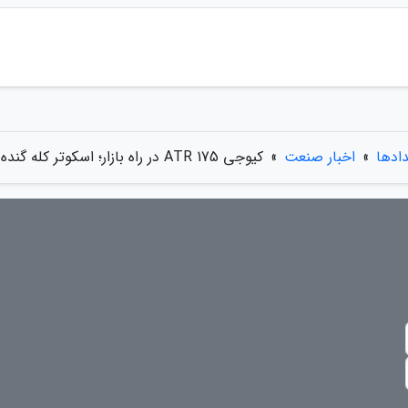
دادها
»
اخبار صنعت
»
کیوجی ATR 175 در راه بازار؛ اسکوتر کله گنده و قوی بازار را بشناسید!