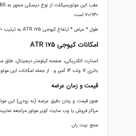
70/130 است.
طول * عرض * ارتفاع کیوجی ATR 175 به ترتیب 1140 * 767 * 1966 میلیمتر و فاصله محوری آن 1345 میلیمتر است.
امکانات کیوجی ATR 175
باتری 12 ولت 14 آمپر و… از جمله امکانات این موتورسیکلت هستند.
قیمت و زمان عرضه
هنوز قیمت و زمان دقیق عرضه (به زودی) این مو
مراکز فروش یا وب سایت کویر موتور مراجعه نمایید.
منبع: بیت ران