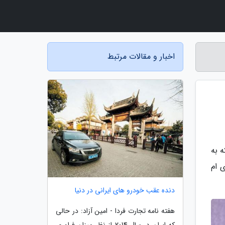
اخبار و مقالات مرتبط
که به
مانند هوندا ADV، آپریلیا 175، اس وای ام
دنده عقب خودرو های ایرانی در دنیا
هفته نامه تجارت فردا - امین آزاد: در حالی
که ایران در سال 2014 از نظر میزان فراوری