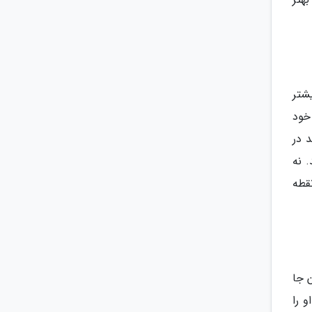
شتر
خود
 در
 نه
قطه
ن جا
 را