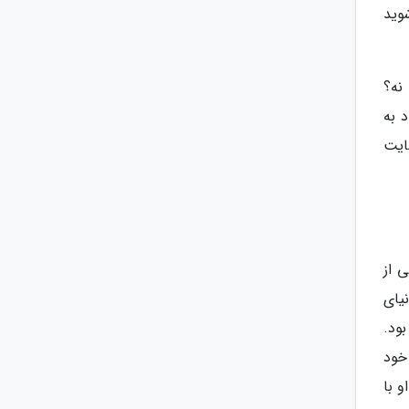
وید
 نه؟
 به
ایت
ی از
یای
ود.
خود
و با