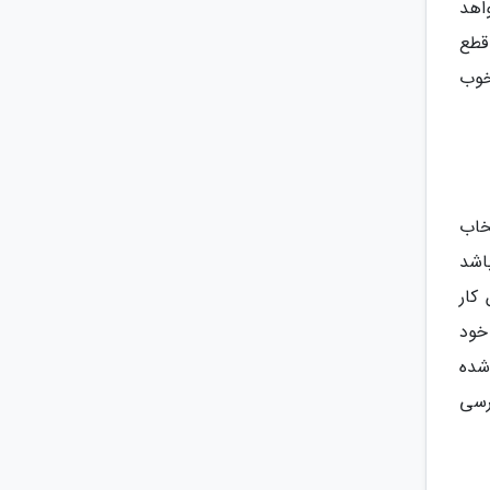
اهد
قطع
 خوب
خاب
اشد
کار
خود
 شده
رسی