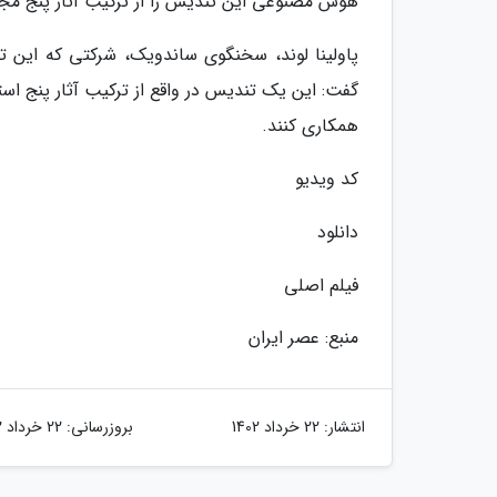
هوش مصنوعی این تندیس را از ترکیب آثار پنج مجسم
پاولینا لوند، سخنگوی ساندویک، شرکتی که این 
گفت: این یک تندیس در واقع از ترکیب آثار پنج ا
همکاری کنند.
کد ویدیو
دانلود
فیلم اصلی
منبع: عصر ایران
انتشار:
22 خرداد 1402
بروزرسانی:
22 خرداد 1402