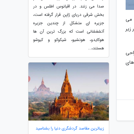
صدا می زنند. در اقیانوس اطلس و در
بخش شرقی دریای ژاپن قرار گرفته است،
 می
جزیره ای متشکل از چندین جزیره
زیر
آتشفشانی است که بزرگ ترین آن ها
هوکایدو، هونشیو، شیکوکو و کیوشو
هستند،...
احی
های
زیباترین مقاصد گردشگری دنیا را بشناسید