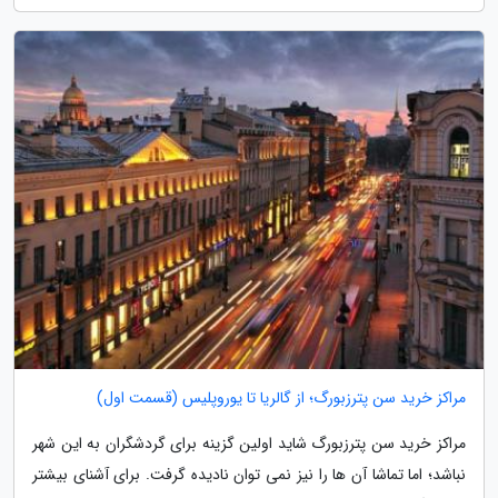
مراکز خرید سن پترزبورگ؛ از گالریا تا یوروپلیس (قسمت اول)
مراکز خرید سن پترزبورگ شاید اولین گزینه برای گردشگران به این شهر
نباشد؛ اما تماشا آن ها را نیز نمی توان نادیده گرفت. برای آشنای بیشتر