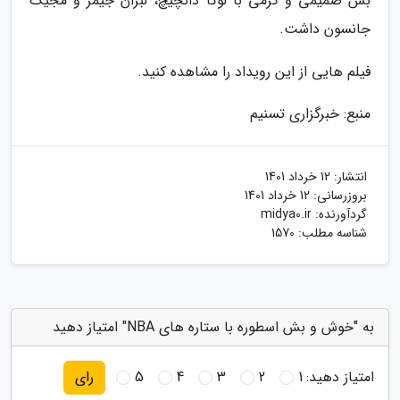
بش صمیمی و گرمی با لوکا دانچیچ، لبران جیمز و مجیک
جانسون داشت.
فیلم هایی از این رویداد را مشاهده کنید.
منبع: خبرگزاری تسنیم
انتشار:
12 خرداد 1401
بروزرسانی:
12 خرداد 1401
گردآورنده:
midya0.ir
شناسه مطلب: 1570
به "خوش و بش اسطوره با ستاره های NBA" امتیاز دهید
امتیاز دهید:
1
2
3
4
5
رای