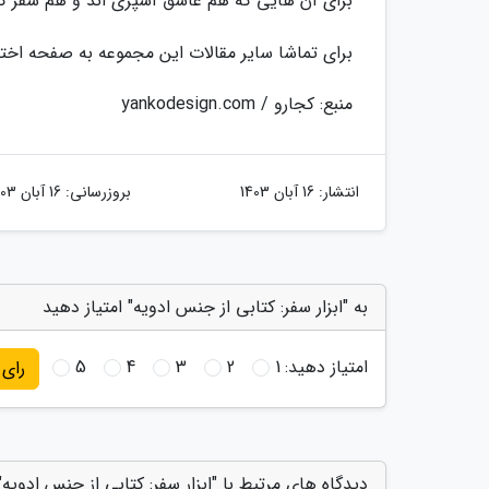
برای آن هایی که هم عاشق آشپزی اند و هم سفر ک
برای تماشا سایر مقالات این مجموعه به صفحه اختص
منبع: کجارو / yankodesign.com
انتشار:
16 آبان 1403
بروزرسانی:
16 آبان 1403
به "ابزار سفر: کتابی از جنس ادویه" امتیاز دهید
امتیاز دهید:
1
2
3
4
5
رای
دیدگاه های مرتبط با "ابزار سفر: کتابی از جنس ادویه"