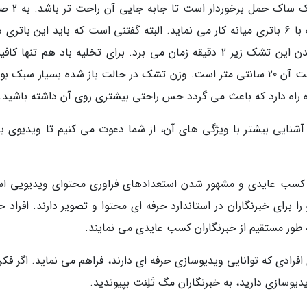
بسته بندی این محصول کلا 3 کیلوگرم بوده و ا
دستی و باتری ای متصل به تشک باد می گردد که با 6 باتری میانه کار می نماید. البته گفتنی است که باید این باتر
جداگانه تهیه کنید و همراه محصول نیست. باز شدن این تشک زیر 2 دقیقه زمان می برد. برای تخلیه باد هم تنه
دریچه آن را بچرخانید. طول 191، پهنای 99 و ضخامت آن 20 سانتی متر است. وزن تشک در حالت باز شده بسیار سبک
راه دارد که باعث می گردد حس راحتی بیشتری روی آن داشته باشید.
 آنالیز بهتر تشک بادی اینتکس مدل 64791 و آشنایی بیشتر با ویژگی های آن، از شما دعوت می کنیم تا ویدیوی ب
، کسب عایدی و مشهور شدن استعدادهای فراوری محتوای ویدیویی ا
ا برای خبرنگاران در استاندارد حرفه ای محتوا و تصویر دارند. افراد 
 به طور مستقیم از خبرنگاران کسب عایدی می نمایند.
افرادی که توانایی ویدیوسازی حرفه ای دارند، فراهم می نماید. اگر فک
یدیوسازی دارید، به خبرنگاران مگ تَلِنت بپیوندید.