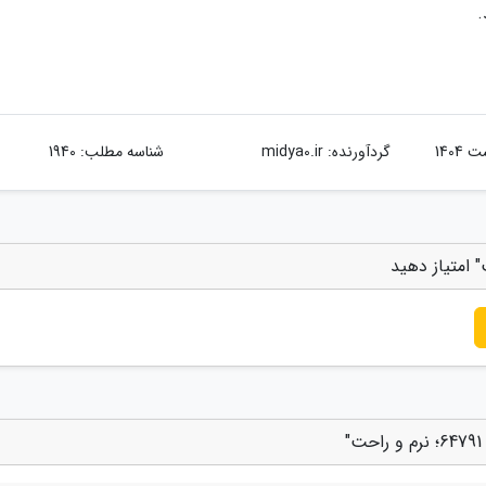
.
گردآورنده:
midya0.ir
شناسه مطلب: 1940