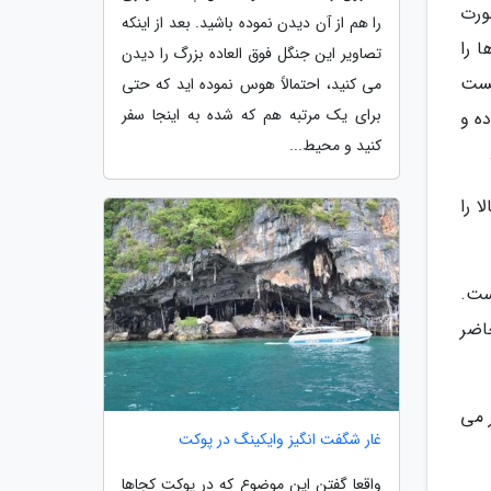
ز یک ساک حمل برخوردار است تا جابه جایی آن راحت تر باشد. به 2 صورت
را هم از آن دیدن نموده باشید. بعد از اینکه
ی ها را
تصاویر این جنگل فوق العاده بزرگ را دیدن
ا کافیست
می کنید، احتمالاً هوس نموده اید که حتی
برای یک مرتبه هم که شده به اینجا سفر
 بوده و
کنید و محیط...
الا را
ست.
حاضر
ر می
غار شگفت انگیز وایکینگ در پوکت
واقعا گفتن این موضوع که در پوکت کجاها